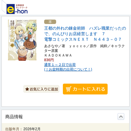
王都の外れの錬金術師 ハズレ職業だったの
で、のんびりお店経営します ７
電撃コミックスＮＥＸＴ Ｎ４４３－０７
あさなや／著 ｙｏｃｃｏ／原作 純粋／キャラク
ター原案
ＫＡＤＯＫＡＷＡ
836円
通常１～２日で出荷
(！お盆時期の出荷について！)
商品情報
出版年月：
2026年2月