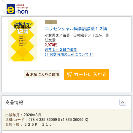
エッセンシャル民事訴訟法１２講
小林秀之／編著 田村陽子／〔ほか〕著
弘文堂
2,970円
通常１～２日で出荷
(！お盆時期の出荷について！)
商品情報
出版年月：
2026年3月
ISBNコード：
978-4-335-36069-5
(
4-335-36069-X
)
頁数・縦：
２２５Ｐ ２１ｃｍ