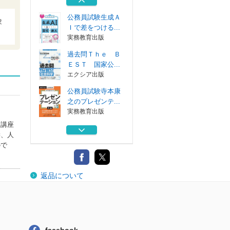
実務教育出版
公務員試験生成Ａ
験
Ｉで差をつける...
実務教育出版
過去問Ｔｈｅ Ｂ
ＥＳＴ 国家公...
エクシア出版
公務員試験寺本康
之のプレゼンテ...
実務教育出版
内講座
公務員試験寺本康
学、人
之の面接回答大...
ので
実務教育出版
地方公務員寺本康
返品について
之の超約ゼミ大...
実務教育出版
公務員試験生成Ａ
Ｉで差をつける...
実務教育出版