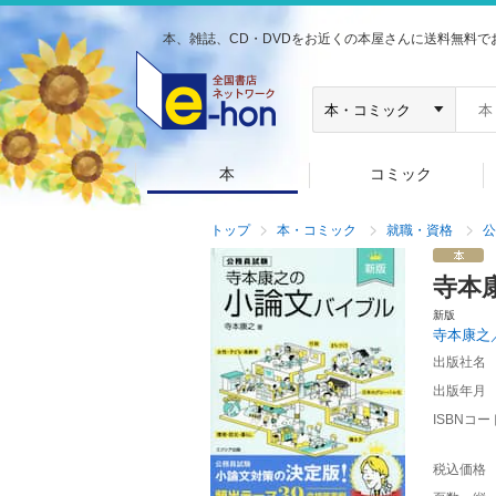
本、雑誌、CD・DVDをお近くの本屋さんに送料無料で
本
コミック
トップ
本・コミック
就職・資格
公
寺本
新版
寺本康之
出版社名
出版年月
ISBNコー
税込価格