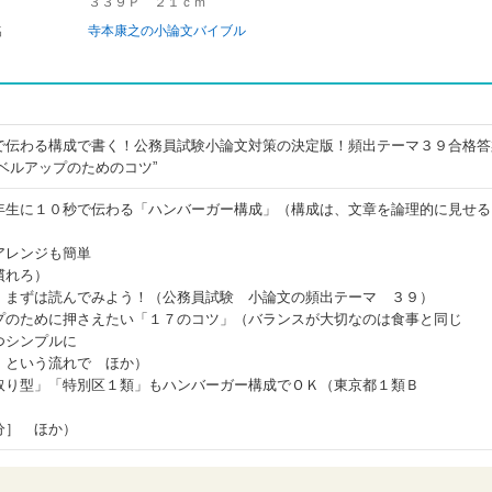
３３９Ｐ ２１ｃｍ
名
寺本康之の小論文バイブル
で伝わる構成で書く！公務員試験小論文対策の決定版！頻出テーマ３９合格答
ベルアップのためのコツ”
年生に１０秒で伝わる「ハンバーガー構成」（構成は、文章を論理的に見せる
アレンジも簡単
慣れろ）
、まずは読んでみよう！（公務員試験 小論文の頻出テーマ ３９）
プのために押さえたい「１７のコツ」（バランスが大切なのは食事と同じ
つシンプルに
」という流れで ほか）
取り型」「特別区１類」もハンバーガー構成でＯＫ（東京都１類Ｂ
分］ ほか）