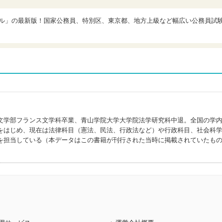
ブル」の最新版！国家公務員、特別区、東京都、地方上級など幅広い公務員試
文学部フランス文学科卒業、青山学院大学大学院法学研究科中退。全国の学
をはじめ、現在は法律科目（憲法、民法、行政法など）や行政科目、社会科
を担当している（本データはこの書籍が刊行された当時に掲載されていたも