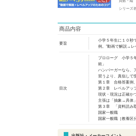
頁数・縦
シリーズ
商品内容
小学５年生に１０秒
要旨
例。“動画で解説→レ
プロローグ 小学５
術」
ハンバーガーなら、
習うより、真似して
第１章 合格答案例
目次
第２章 レベルアッ
現状・現況は正確か
主張は「抽象→具体
第３章 「資料読み
国家一般職
国家一般職［教養区
出版社・メーカーコメント