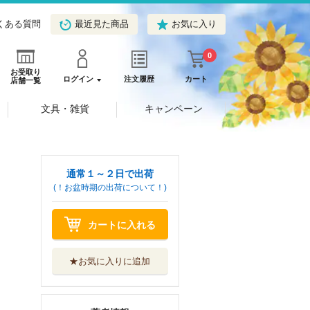
くある質問
最近見た商品
お気に入り
0
お受取り
ログイン
注文履歴
カート
店舗一覧
文具・雑貨
キャンペーン
通常１～２日で出荷
(！お盆時期の出荷について！)
カートに入れる
★お気に入りに追加