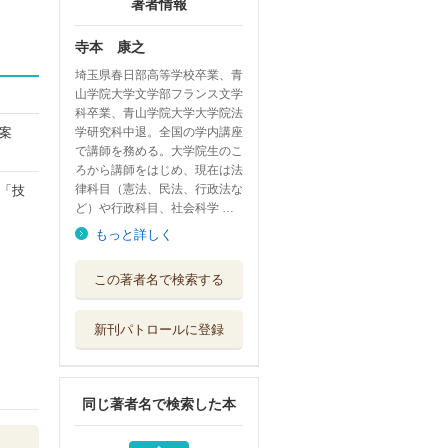
著者情報
寺本 康之
埼玉県春日部高等学校卒業、青
山学院大学文学部フランス文学
科卒業、青山学院大学大学院法
案
学研究科中退。全国の学内講座
で講師を務める。大学院生のこ
ろから講師をはじめ、現在は法
律科目（憲法、民法、行政法な
「技
ど）や行政科目、社会科学 …
もっと詳しく
公務員試験寺本康
この著者名で検索する
之のプレゼンテ...
実務教育出版
新刊パトロールに登録
公務員試験寺本康
之の面接回答大...
実務教育出版
同じ著者名で検索した本
地方公務員寺本康
之の超約ゼミ大...