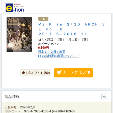
Ｍａ．Ｋ．ｉｎ ＳＦ３Ｄ ＡＲＣＨＩＶ
Ｅ ｖｏｌ．６
２０１７．６－２０１８．１１
ＭＡＸ渡辺／〔著〕 横山宏／〔著〕
ホビージャパン
6,160円
通常１～２日で出荷
(！お盆時期の出荷について！)
商品情報
出版年月：
2026年2月
ISBNコード：
978-4-7986-4103-4
(
4-7986-4103-0
)