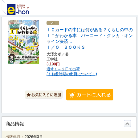
ＩＣカードの中には何がある？くらしの中の
ＩＴがわかる本 バーコード・クレカ・オン
ライン決済…
Ｉ／Ｏ ＢＯＯＫＳ
大澤文孝／著
工学社
3,190円
通常１～２日で出荷
(！お盆時期の出荷について！)
商品情報
出版年月：
2026年3月