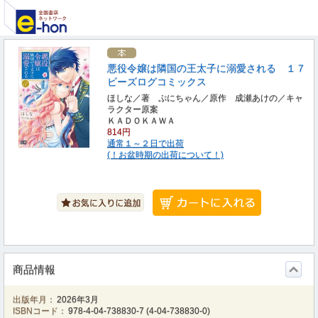
悪役令嬢は隣国の王太子に溺愛される １７
ビーズログコミックス
ほしな／著 ぷにちゃん／原作 成瀬あけの／キャ
ラクター原案
ＫＡＤＯＫＡＷＡ
814円
通常１～２日で出荷
(！お盆時期の出荷について！)
商品情報
出版年月：
2026年3月
ISBNコード：
978-4-04-738830-7
(
4-04-738830-0
)