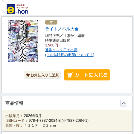
ライトノベル大全
細谷正充／〔ほか〕編著
時事通信出版局
3,960円
通常１～２日で出荷
(！お盆時期の出荷について！)
商品情報
出版年月：
2026年3月
ISBNコード：
978-4-7887-2084-8
(
4-7887-2084-1
)
頁数・縦：
４１１Ｐ ２１ｃｍ