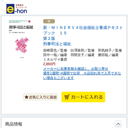
新・ＭＩＮＥＲＶＡ社会福祉士養成テキスト
ブック １５
第２版
刑事司法と福祉
岩崎晋也／監修 白澤政和／監修 和気純子／監修
田中一哉／編著 羽間京子／編著 勝田聡／編著
ミネルヴァ書房
2,860円
メーカーに在庫有無を確認し、お取り寄せ
通常1週間~4週間で出荷 ※品切れ等で入手できな
い場合もございます
商品情報