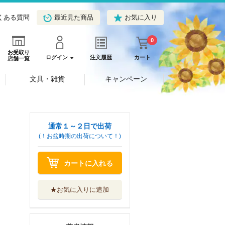
くある質問
最近見た商品
お気に入り
0
お受取り
ログイン
注文履歴
カート
店舗一覧
文具・雑貨
キャンペーン
通常１～２日で出荷
(！お盆時期の出荷について！)
カートに入れる
★お気に入りに追加