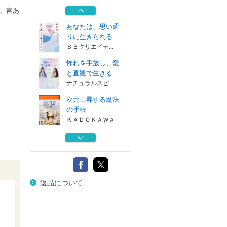
する３６５日
、言あ
ＫＡＤＯＫＡＷＡ
あなたは、思い通
りに生きられる...
ＳＢクリエイテ...
怖れを手放し、愛
と直観で生きる...
ナチュラルスピ...
次元上昇する魔法
の手帳
ＫＡＤＯＫＡＷＡ
毎日いいことが起
こる人のハート...
ＰＨＰエディタ...
次元上昇をリード
返品について
する３６５日
ＫＡＤＯＫＡＷＡ
あなたは、思い通
りに生きられる...