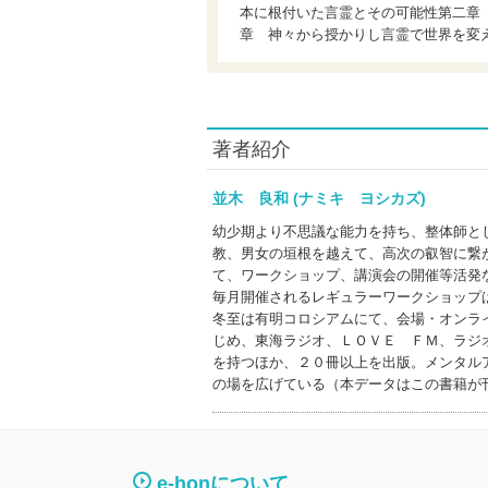
本に根付いた言霊とその可能性第二章
章 神々から授かりし言霊で世界を変
著者紹介
並木 良和 (ナミキ ヨシカズ)
幼少期より不思議な能力を持ち、整体師と
教、男女の垣根を越えて、高次の叡智に繋
て、ワークショップ、講演会の開催等活発
毎月開催されるレギュラーワークショップ
冬至は有明コロシアムにて、会場・オンラ
じめ、東海ラジオ、ＬＯＶＥ ＦＭ、ラジ
を持つほか、２０冊以上を出版。メンタル
の場を広げている（本データはこの書籍が
e-honについて