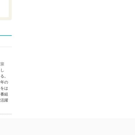
ＳＢクリエイテ...
怖れを手放し、愛
と直観で生きる...
ナチュラルスピ...
次元上昇する魔法
の手帳
ＫＡＤＯＫＡＷＡ
毎日いいことが起
こる人のハート...
、宗
ＰＨＰエディタ...
とし
いる。
次元上昇をリード
３年の
する３６５日
マをは
ＫＡＤＯＫＡＷＡ
も番組
で活躍