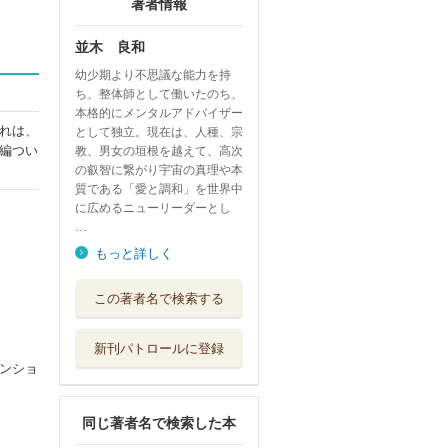
著者情報
並木 良和
幼少期より不思議な能力を持
ち、整体師として働いたのち、
本格的にメンタルアドバイザー
れは、
として独立。現在は、人種、宗
編つい
教、男女の垣根を越えて、高次
の叡智に繋がり宇宙の真理や本
質である「愛と調和」を世界中
に広めるニューリーダーとし
…
もっと詳しく
次元上昇する魔法
この著者名で検索する
の手帳
ＫＡＤＯＫＡＷＡ
新刊パトロールに登録
毎日いいことが起
ンショ
こる人のハート...
ＰＨＰエディタ...
同じ著者名で検索した本
次元上昇をリード