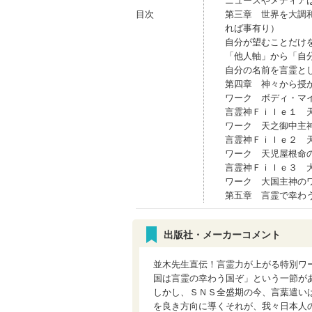
ニュースやメディア
目次
第三章 世界を大調
れば事有り）
自分が望むことだけ
「他人軸」から「自
自分の名前を言霊と
第四章 神々から授
ワーク ボディ・マ
言霊神Ｆｉｌｅ１ 
ワーク 天之御中主
言霊神Ｆｉｌｅ２ 
ワーク 天児屋根命
言霊神Ｆｉｌｅ３ 
ワーク 大国主神の
第五章 言霊で幸わ
出版社・メーカーコメント
並木先生直伝！言霊力が上がる特別ワ
国は言霊の幸わう国ぞ」という一節が
しかし、ＳＮＳ全盛期の今、言葉遣い
を良き方向に導くそれが、我々日本人