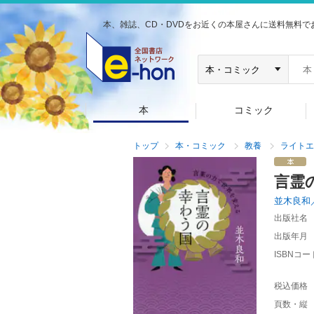
本、雑誌、CD・DVDをお近くの本屋さんに送料無料で
本
コミック
トップ
本・コミック
教養
ライトエ
言霊
並木良和
出版社名
出版年月
ISBNコー
税込価格
頁数・縦