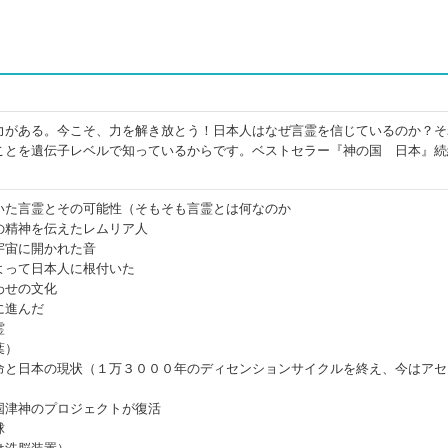
力がある。今こそ、力を解き放とう！日本人はなぜ言霊を信じているのか？そ
ことを遺伝子レベルで知っているからです。ベストセラー『神の国 日本』続
いた言霊とその可能性（そもそも言霊とは何なのか
の精神を伝えたレムリア人
宇宙に開かれた音
よって日本人に根付いた
わせの文化
に進んだ
霊
葉）
命と日本の現状（１万３０００年のディセンションサイクルを終え、今はアセ
国津神のプロジェクトが復活
球