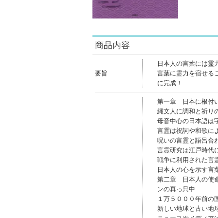
商品内容
日本人の言葉には霊
要旨
言葉に霊力を宿せる
に完成！
第一章 日本に根付
縄文人に調和と祈り
母音中心の日本語は
言霊は祝詞や和歌に
呪いの言霊と語呂合
言霊研究は江戸時代
戦争に利用された言
日本人の心を示す言
第二章 日本人の使
ンの真っ只中
１万５０００年前の
新しい地球と古い地