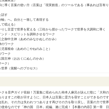
は洗脳装置）
和に導く言葉の使い方（言葉は「現実創造」のツールである（事あれば言有り
を話す
分軸」へ。自分と一致して表現する
して唱える）
かりし言霊で世界を変える（三柱から授かったワークで世界を大調和に導く
インド・スピリットを調和させるワーク
天之御中主神（あめのみなかぬしのかみ）
神のワーク
天児屋根命（あめのこやねのみこと）
のワーク
大国主神（おおくにぬしのかみ）
ワーク）
う世界（覚醒へのプロセス）
ーク＆音声ガイド収録！万葉集に収められた柿本人麻呂が詠んだ歌に「大和の
ありますこの歌が示すように、日本人は言葉に霊力を宿すことができるのです
は乱れ、その力は失われつつあります再びその力を取り戻し、言葉の力で世界
の使命なのです「神の国 日本」続編、遂に完成！【本書の内容】第一章 日