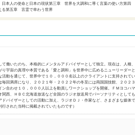
 日本人の使命と日本の現状第三章 世界を大調和に導く言葉の使い方第四
える第五章 言霊で幸わう世界
して働いたのち、本格的にメンタルアドバイザーとして独立。現在は、人種
がり宇宙の真理や本質である「愛と調和」を世界中に広めるニューリーダー
な活動を通じて、世界中で１０，０００名以上のクライアントに支持されて
は毎回満席になり、２０２１年・２０２２年の冬至には両国国技館、２０２
イン合わせ１０，０００人以上を動員しワークショップを開催。ＦＭヨコハ
オ関西、ＨＢＣ北海道放送など全国のラジオ放送局でパーソナリティとして
アドバイザーとしての活動に加え、ラジオＤＪ・作家など、さまざまな媒体
刊行された当時に掲載されていたものです）