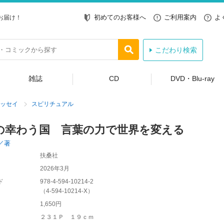
初めてのお客様へ
ご利用案内
よ
お届け！
こだわり検索
雑誌
CD
DVD・Blu-ray
ッセイ
スピリチュアル
の幸わう国 言葉の力で世界を変える
／著
扶桑社
2026年3月
ド
978-4-594-10214-2
（
4-594-10214-X
）
1,650円
２３１Ｐ １９ｃｍ