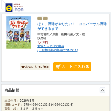
ぼく、野球がやりたい！ ユニバーサル野球
ができるまで
中村哲郎／原案 山田花菜／文・絵
扶桑社
1,760円
通常１～２日で出荷
(！お盆時期の出荷について！)
商品情報
出版年月：
2026年3月
ISBNコード：
978-4-594-10131-2
(
4-594-10131-3
)
頁数・縦：
３１Ｐ ２５ｃｍ