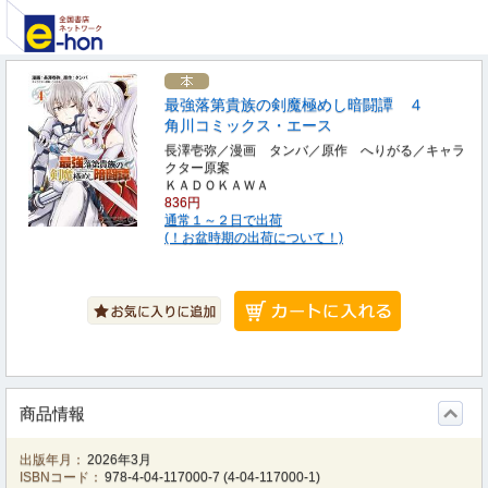
最強落第貴族の剣魔極めし暗闘譚 ４
角川コミックス・エース
長澤壱弥／漫画 タンバ／原作 へりがる／キャラ
クター原案
ＫＡＤＯＫＡＷＡ
836円
通常１～２日で出荷
(！お盆時期の出荷について！)
商品情報
出版年月：
2026年3月
ISBNコード：
978-4-04-117000-7
(
4-04-117000-1
)