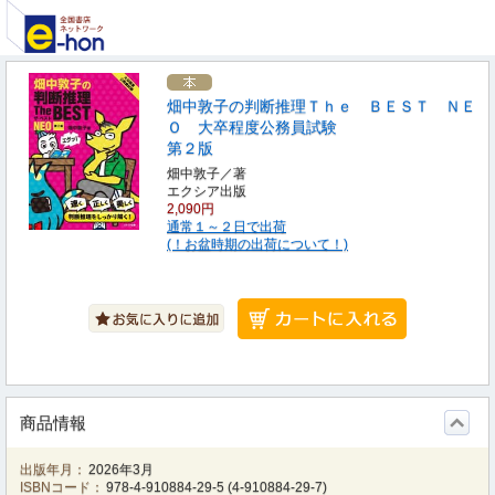
畑中敦子の判断推理Ｔｈｅ ＢＥＳＴ ＮＥ
Ｏ 大卒程度公務員試験
第２版
畑中敦子／著
エクシア出版
2,090円
通常１～２日で出荷
(！お盆時期の出荷について！)
商品情報
出版年月：
2026年3月
ISBNコード：
978-4-910884-29-5
(
4-910884-29-7
)