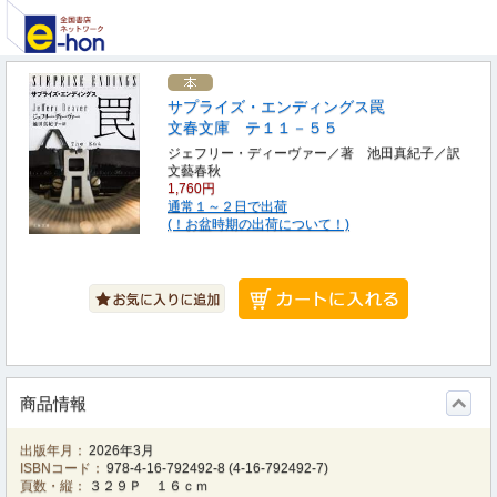
サプライズ・エンディングス罠
文春文庫 テ１１－５５
ジェフリー・ディーヴァー／著 池田真紀子／訳
文藝春秋
1,760円
通常１～２日で出荷
(！お盆時期の出荷について！)
商品情報
出版年月：
2026年3月
ISBNコード：
978-4-16-792492-8
(
4-16-792492-7
)
頁数・縦：
３２９Ｐ １６ｃｍ