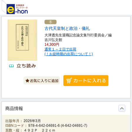
古代天皇制と政治・儀礼
大津透先生退職記念論文集刊行委員会／編
吉川弘文館
14,300円
通常１～２日で出荷
(！お盆時期の出荷について！)
商品情報
出版年月：
2026年3月
ISBNコード：
978-4-642-04691-6
(
4-642-04691-7
)
頁数・縦：
４９２Ｐ ２２ｃｍ