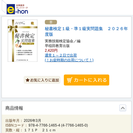
秘書検定１級・準１級実問題集 ２０２６年
度版
実務技能検定協会／編
早稲田教育出版
2,420円
通常１～２日で出荷
(！お盆時期の出荷について！)
商品情報
出版年月：
2026年3月
ISBNコード：
978-4-7766-1465-4
(
4-7766-1465-0
)
頁数・縦：
１７１Ｐ ２１ｃｍ