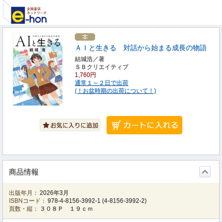
ＡＩと生きる 対話から始まる成長の物語
結城浩／著
ＳＢクリエイティブ
1,760円
通常１～２日で出荷
(！お盆時期の出荷について！)
商品情報
出版年月：
2026年3月
ISBNコード：
978-4-8156-3992-1
(
4-8156-3992-2
)
頁数・縦：
３０８Ｐ １９ｃｍ