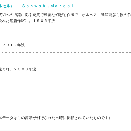
マルセル) Ｓｃｈｗｏｂ，Ｍａｒｃｅｌ
芸術への博識に拠る硬質で緻密な幻想的作風で、ボルヘス、澁澤龍彦ら後の
優れた短篇作家〉。１９０５年没
。２０１２年没
生まれ。２００３年没
)
本データはこの書籍が刊行された当時に掲載されていたものです）