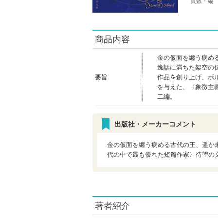
頁数・縦
商品内容
金の仮面を纏う病め
逸話に満ちた架空の
要旨
作品を創り上げ、ボ
を与えた、〈象徴主
二編。
出版社・メーカーコメント
金の仮面を纏う病める古代の王、遥か
代の中で最も優れた短篇作家〉待望の
著者紹介