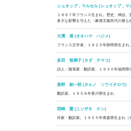
シュオッブ，マルセル (シュオッブ，
１８６７年フランス生まれ。歴史、神話、
多大な影響を与えた〈象徴主義世代の最も
大濱 甫 (オオハマ ハジメ)
フランス文学者。１９２５年静岡県生まれ
多田 智満子 (タダ チマコ)
詩人・随筆家・翻訳家。１９３０年福岡県
垂野 創一郎 (タルノ ソウイチロウ
翻訳家。１９５８年香川県生まれ
西崎 憲 (ニシザキ ケン)
作家・翻訳家。１９５５年青森県生まれ（