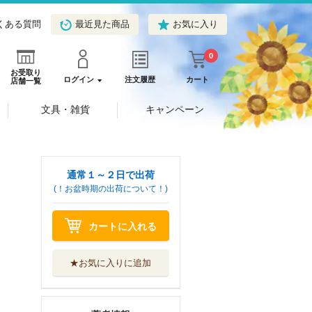
くある質問
最近見た商品
お気に入り
0
お受取り
ログイン
注文履歴
カート
店舗一覧
文具・雑貨
キャンペーン
通常１～２日で出荷
(！お盆時期の出荷について！)
カートに入れる
★お気に入りに追加