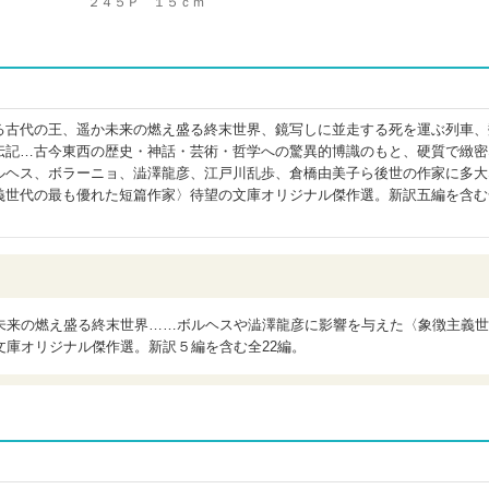
２４５Ｐ １５ｃｍ
る古代の王、遥か未来の燃え盛る終末世界、鏡写しに並走する死を運ぶ列車、
伝記…古今東西の歴史・神話・芸術・哲学への驚異的博識のもと、硬質で緻密
ルヘス、ボラーニョ、澁澤龍彦、江戸川乱歩、倉橋由美子ら後世の作家に多大
義世代の最も優れた短篇作家〉待望の文庫オリジナル傑作選。新訳五編を含む
未来の燃え盛る終末世界……ボルヘスや澁澤龍彦に影響を与えた〈象徴主義世
文庫オリジナル傑作選。新訳５編を含む全22編。