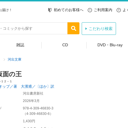
初めてのお客様へ
ご利用案内
よ
お届け！
こだわり検索
雑誌
CD
DVD・Blu-ray
河出文庫
仮面の王
シ１２－１
オッブ／著 大濱甫／〔ほか〕訳
河出書房新社
2026年3月
ド
978-4-309-46830-3
（
4-309-46830-6
）
1,430円