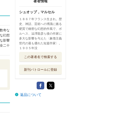
著者情報
シュオッブ，マルセル
１８６７年フランス生まれ。歴
史、神話、芸術への博識に拠る
硬質で緻密な幻想的作風で、ボ
数奇な
ルヘス、澁澤龍彦ら後の作家に
な幻想
多大な影響を与えた〈象徴主義
な影響
世代の最も優れた短篇作家〉。
全二十
１９０５年没
この著者名で検索する
新刊パトロールに登録
返品について