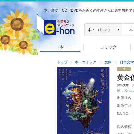
本、雑誌、CD・DVDをお近くの本屋さんに送料無料で
本
コミック
トップ
本・コミック
文庫
日本文学
黄金
河出文庫 
Ｍ．シュ
出版社名
出版年月
ISBNコー
税込価格