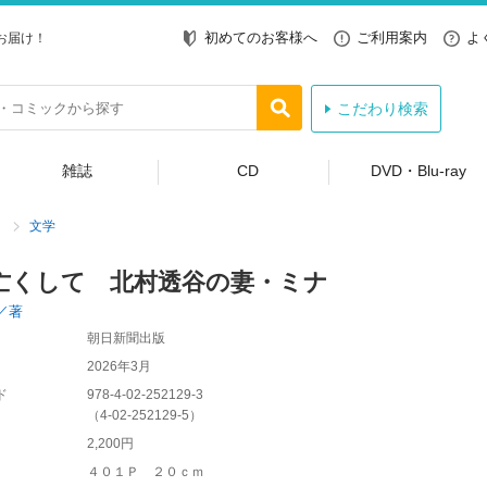
初めてのお客様へ
ご利用案内
よ
お届け！
こだわり検索
雑誌
CD
DVD・Blu-ray
文学
亡くして 北村透谷の妻・ミナ
／著
朝日新聞出版
2026年3月
ド
978-4-02-252129-3
（
4-02-252129-5
）
2,200円
４０１Ｐ ２０ｃｍ