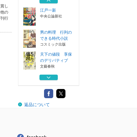
受賞し
江戸一新
の他の
中央公論新社
が刊行
男の料理 行列の
できる時代小説
コスミック出版
天下の値段 享保
のデリバティブ
文藝春秋
文豪、社長になる
文藝春秋
札幌誕生
返品について
河出書房新社
江戸一新
中央公論新社