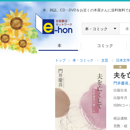
本、雑誌、CD・DVDをお近くの本屋さんに送料無料で
本
コミック
トップ
本・コミック
文芸
日本文学
夫を
門井慶喜
出版社名
出版年月
ISBNコー
税込価格
頁数・縦