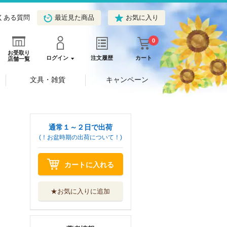
くある質問
最近見た商品
お気に入り
0
お受取り
ログイン
注文履歴
カート
店舗一覧
文具・雑貨
キャンペーン
通常１～２日で出荷
(！お盆時期の出荷について！)
カートに入れる
★お気に入りに追加