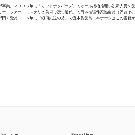
部卒業。２００３年に「キッドナッパーズ」でオール讀物推理小説新人賞を
リー・ツアー ミステリと美術で読む近代』で日本推理作家協会賞（評論そ
部門）受賞。１８年に『銀河鉄道の父』で直木賞受賞（本データはこの書籍