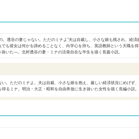
いの。透谷の妻じゃない。ただのミナよ”夫は自裁し、小さな娘も残され、経済
れでも彼女は何かを諦めることなく、向学心を持ち、英語教師という天職を得
き抜いた―。北村透谷の妻・ミナの活発自在な半生を描く長篇小説。
ない。ただのミナよ。夫は自裁、小さな娘を抱え、厳しい経済状況にめげず、
を得るミナ。明治・大正・昭和を自由奔放に生き抜いた女性を描く長編小説。