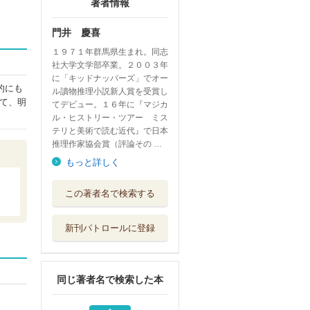
著者情報
門井 慶喜
１９７１年群馬県生まれ。同志
社大学文学部卒業。２００３年
に「キッドナッパーズ」でオー
的にも
ル讀物推理小説新人賞を受賞し
て、明
てデビュー。１６年に『マジカ
ル・ヒストリー・ツアー ミス
テリと美術で読む近代』で日本
推理作家協会賞（評論その …
もっと詳しく
天下の値段 享保
この著者名で検索する
のデリバティブ
文藝春秋
新刊パトロールに登録
文豪、社長になる
文藝春秋
同じ著者名で検索した本
札幌誕生
河出書房新社