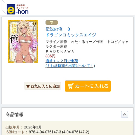
伝説の俺 ３
ドラゴンコミックスエイジ
マサイ／原作 わた・るぅー／作画 トコビ／キャ
ラクター原案
ＫＡＤＯＫＡＷＡ
836円
通常１～２日で出荷
(！お盆時期の出荷について！)
商品情報
出版年月：
2026年3月
ISBNコード：
978-4-04-076147-3
(
4-04-076147-2
)