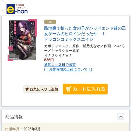
路地裏で拾った女の子がバッドエンド後の乙
女ゲームのヒロインだった件 １
ドラゴンコミックスエイジ
カボチャマスク／原作 樋乃えなが／作画 へいろ
ー／キャラクター原案
ＫＡＤＯＫＡＷＡ
836円
通常１～２日で出荷
(！お盆時期の出荷について！)
商品情報
出版年月：
2026年3月