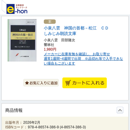
小泉八雲 神国の首都－松江 ＣＤ
しみじみ朗読文庫
小泉八雲 田部隆次
響林社
1,980円
メーカーに在庫有無を確認し、お取り寄せ
通常1週間~4週間で出荷 ※品切れ等で入手できな
い場合もございます
商品情報
出版年月：
2026年2月
ISBNコード：
978-4-86574-386-9
(
4-86574-386-3
)