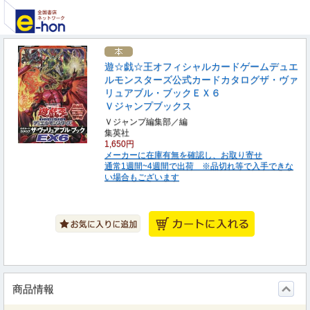
遊☆戯☆王オフィシャルカードゲームデュエ
ルモンスターズ公式カードカタログザ・ヴァ
リュアブル・ブックＥＸ６
Ｖジャンプブックス
Ｖジャンプ編集部／編
集英社
1,650円
メーカーに在庫有無を確認し、お取り寄せ
通常1週間~4週間で出荷 ※品切れ等で入手できな
い場合もございます
商品情報