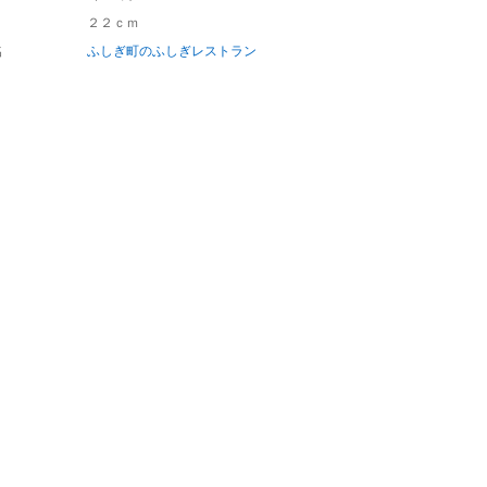
２２ｃｍ
名
ふしぎ町のふしぎレストラン