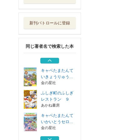
キャベたまたんて
いかいとうセロ...
金の星社
新刊パトロールに登録
オオカミは海をめ
ざす
童心社
同じ著者名で検索した本
ふしぎ町のふしぎ
レストラン ８
あかね書房
キャベたまたんて
いきょうりゅう...
金の星社
ふしぎ町のふしぎ
レストラン ９
あかね書房
キャベたまたんて
いかいとうセロ...
金の星社
オオカミは海をめ