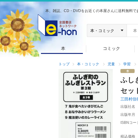
本、雑誌、CD・DVDをお近くの本屋さんに送料無料で
本
コミック
トップ
本・コミック
児童
学習
ふし
セッ
三田村信
出版社名
出版年月
ISBNコー
税込価格