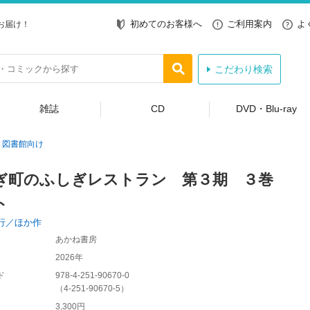
初めてのお客様へ
ご利用案内
よ
お届け！
こだわり検索
雑誌
CD
DVD・Blu-ray
図書館向け
ぎ町のふしぎレストラン 第３期 ３巻
ト
行／ほか作
あかね書房
2026年
ド
978-4-251-90670-0
（
4-251-90670-5
）
3,300円