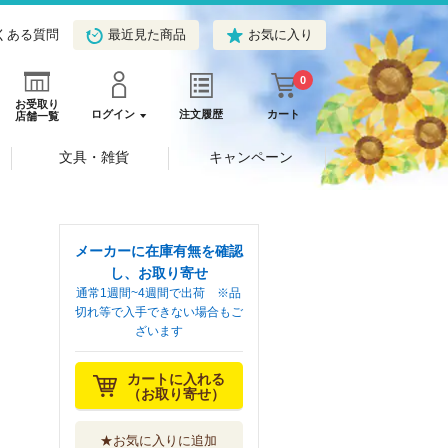
くある質問
最近見た商品
お気に入り
0
お受取り
ログイン
注文履歴
カート
店舗一覧
文具・雑貨
キャンペーン
メーカーに在庫有無を確認
し、お取り寄せ
通常1週間~4週間で出荷 ※品
切れ等で入手できない場合もご
ざいます
カートに入れる
（お取り寄せ）
★お気に入りに追加