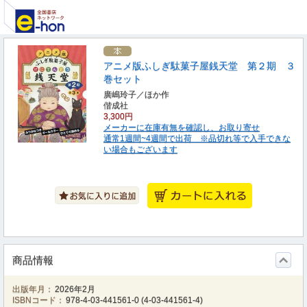
アニメ版ふしぎ駄菓子屋銭天堂 第２期 ３
巻セット
廣嶋玲子／ほか作
偕成社
3,300円
メーカーに在庫有無を確認し、お取り寄せ
通常1週間~4週間で出荷 ※品切れ等で入手できな
い場合もございます
商品情報
出版年月：
2026年2月
ISBNコード：
978-4-03-441561-0
(
4-03-441561-4
)