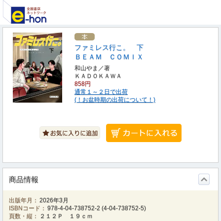
ファミレス行こ。 下
ＢＥＡＭ ＣＯＭＩＸ
和山やま／著
ＫＡＤＯＫＡＷＡ
858円
通常１～２日で出荷
(！お盆時期の出荷について！)
商品情報
出版年月：
2026年3月
ISBNコード：
978-4-04-738752-2
(
4-04-738752-5
)
頁数・縦：
２１２Ｐ １９ｃｍ