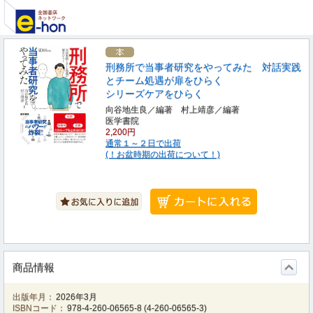
刑務所で当事者研究をやってみた 対話実践
とチーム処遇が扉をひらく
シリーズケアをひらく
向谷地生良／編著 村上靖彦／編著
医学書院
2,200円
通常１～２日で出荷
(！お盆時期の出荷について！)
商品情報
出版年月：
2026年3月
ISBNコード：
978-4-260-06565-8
(
4-260-06565-3
)