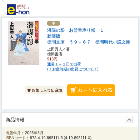
潜謀の影 お髷番承り候 １
新装版
徳間文庫 う９－６７ 徳間時代小説文庫
上田秀人／著
徳間書店
913円
通常１～２日で出荷
(！お盆時期の出荷について！)
商品情報
出版年月：
2026年3月
ISBNコード：
978-4-19-895111-5
(
4-19-895111-X
)