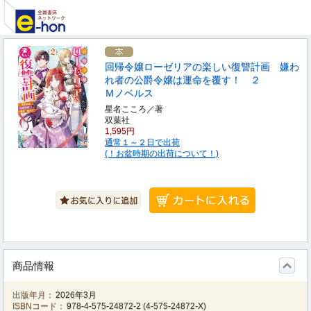
回帰令嬢ローゼリアの楽しい復讐計画 嫌わ
れ者の公爵令嬢は運命を覆す！ ２
Ｍノベルス
星名こころ／著
双葉社
1,595円
通常１～２日で出荷
(！お盆時期の出荷について！)
商品情報
出版年月：
2026年3月
ISBNコード：
978-4-575-24872-2
(
4-575-24872-X
)