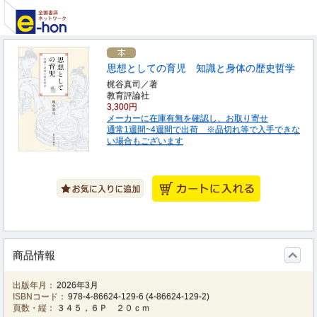
思想としての育児 知識と身体の歴史哲学
梶谷真司／著
教育評論社
3,300円
メーカーに在庫有無を確認し、お取り寄せ
通常1週間~4週間で出荷 ※品切れ等で入手できな
い場合もございます
商品情報
出版年月：
2026年3月
ISBNコード：
978-4-86624-129-6
(
4-86624-129-2
)
頁数・縦：
３４５，６Ｐ ２０ｃｍ