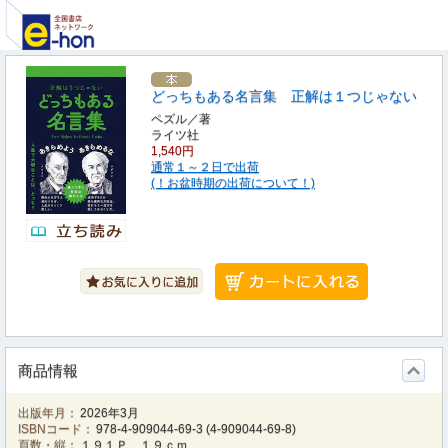
どっちもある名言集 正解は１つじゃない
ペズル／著
ライツ社
1,540円
通常１～２日で出荷
(！お盆時期の出荷について！)
商品情報
出版年月：
2026年3月
ISBNコード：
978-4-909044-69-3
(
4-909044-69-8
)
頁数・縦：
１９１Ｐ １９ｃｍ