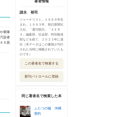
著者情報
諸永 裕司
ジャーナリスト。１９６９年生
まれ。１９９３年、朝日新聞社
入社。「週刊朝日」「ＡＥＲ
や軍隊
Ａ」編集部、社会部、特別報道
汚染者
部などを経て、２０２３年に退
ＡＳ規
社（本データはこの書籍が刊行
された当時に掲載されていたも
のです）
この著者名で検索する
新刊パトロールに登録
同じ著者名で検索した本
ふたつの嘘 沖縄
密約