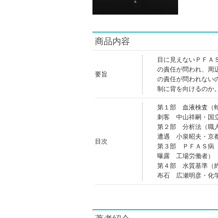
商品内容
目に見えないＰＦＡ
の責任が問われ、周
要旨
の責任が問われない
制に背を向けるのか
第１部 血液検査（
刺客 中山祥嗣・国
第２部 分析法（職
遭遇 小泉昭夫・京
目次
第３部 ＰＦＡＳ病
曝露 工場労働者）
第４部 水質基準（
布石 広瀬明彦・化