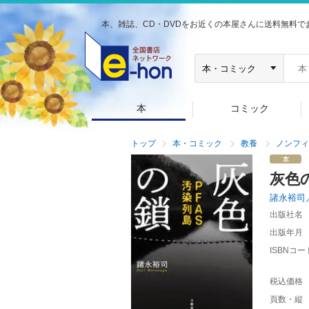
本、雑誌、CD・DVDをお近くの本屋さんに送料無料で
本
コミック
トップ
本・コミック
教養
ノンフィ
灰色
諸永裕司
出版社名
出版年月
ISBNコー
税込価格
頁数・縦