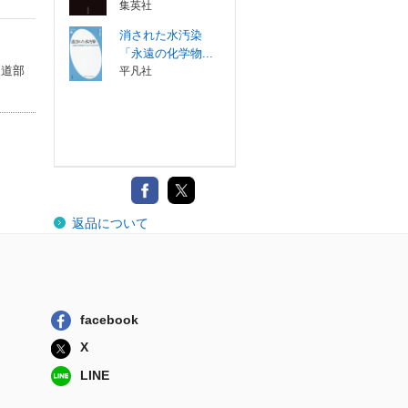
集英社
消された水汚染
「永遠の化学物...
報道部
平凡社
返品について
facebook
X
LINE