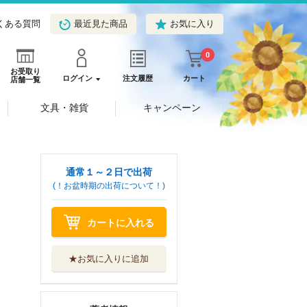
くある質問
最近見た商品
お気に入り
0
お受取り
ログイン
注文履歴
カート
店舗一覧
文具・雑貨
キャンペーン
通常１～２日で出荷
(！お盆時期の出荷について！)
カートに入れる
★お気に入りに追加