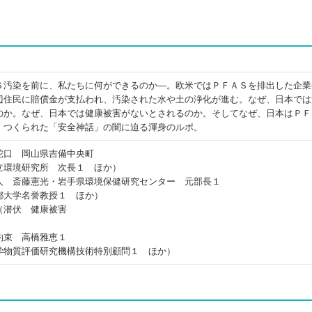
Ｓ汚染を前に、私たちに何ができるのか―。欧米ではＰＦＡＳを排出した企業
辺住民に賠償金が支払われ、汚染された水や土の浄化が進む。なぜ、日本では
のか。なぜ、日本では健康被害がないとされるのか。そしてなぜ、日本はＰＦ
。つくられた「安全神話」の闇に迫る渾身のルポ。
蛇口 岡山県吉備中央町
立環境研究所 次長１ ほか）
人 斎藤憲光・岩手県環境保健研究センター 元部長１
都大学名誉教授１ ほか）
（潜伏 健康被害
約束 高橋雅恵１
学物質評価研究機構技術特別顧問１ ほか）