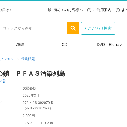
初めてのお客様へ
ご利用案内
よ
お届け！
こだわり検索
雑誌
CD
DVD・Blu-ray
クション
環境問題
の鎖 ＰＦＡＳ汚染列島
／著
文藝春秋
2026年3月
ド
978-4-16-392079-5
（
4-16-392079-X
）
2,090円
３５３Ｐ １９ｃｍ