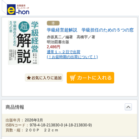
学級経営超解説 学級担任のための５つの窓
赤坂真二／編著 高橋宇／著
明治図書出版
2,486円
通常１～２日で出荷
(！お盆時期の出荷について！)
商品情報
出版年月：
2026年3月
ISBNコード：
978-4-18-213830-0
(
4-18-213830-9
)
頁数・縦：
２００Ｐ ２２ｃｍ