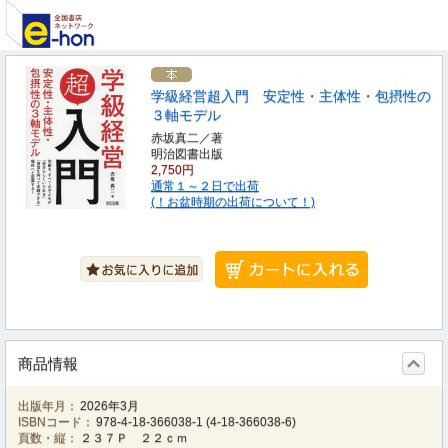
学級経営超入門 安定性・主体性・包摂性の
３軸モデル
赤坂真二／著
明治図書出版
2,750円
通常１～２日で出荷
(！お盆時期の出荷について！)
商品情報
出版年月：
2026年3月
ISBNコード：
978-4-18-366038-1
(
4-18-366038-6
)
頁数・縦：
２３７Ｐ ２２ｃｍ