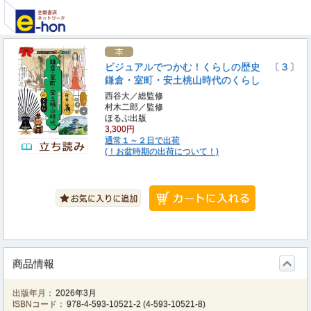
ビジュアルでつかむ！くらしの歴史 〔３〕
鎌倉・室町・安土桃山時代のくらし
西谷大／総監修
村木二郎／監修
ほるぷ出版
3,300円
通常１～２日で出荷
(！お盆時期の出荷について！)
商品情報
出版年月：
2026年3月
ISBNコード：
978-4-593-10521-2
(
4-593-10521-8
)