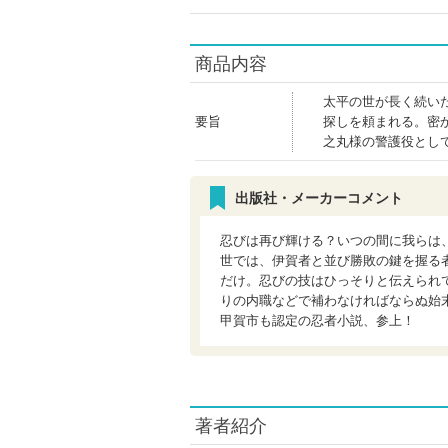
商品内容
太平の世が長く続い
要旨
探しを頼まれる。密
之丸様の警護役とし
出版社・メーカーコメント
忍びは再び輝ける？いつの間に我らは
世では、伊賀者と並び勝敗の鍵を握る
だけ。忍びの技はひっそりと伝えられ
りの内職などで補わなければならぬ始
甲賀市も認定の忍者小説、参上！
著者紹介