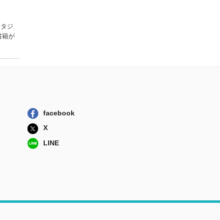
ＰＨＰ研究所
猫君 〔２〕
ンタジ
集英社
書籍が
忍びの副業 下
講談社
あやかしたち
新潮社
facebook
X
LINE