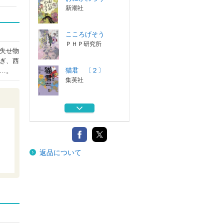
新潮社
こころげそう
ＰＨＰ研究所
失せ物
ぎ、西
猫君 〔２〕
…。
集英社
忍びの副業 下
講談社
あやかしたち
返品について
新潮社
おにがわらう
新潮社
こころげそう