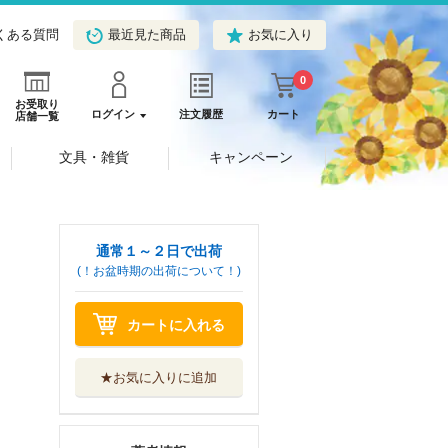
くある質問
最近見た商品
お気に入り
0
お受取り
ログイン
注文履歴
カート
店舗一覧
文具・雑貨
キャンペーン
通常１～２日で出荷
(！お盆時期の出荷について！)
カートに入れる
★お気に入りに追加