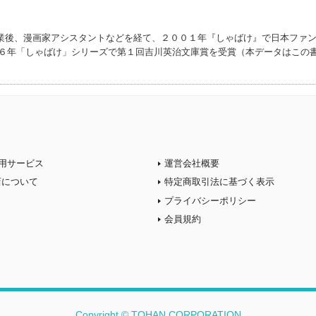
業後、漫画家アシスタントなどを経て、２００１年『しゃばけ』で日本ファ
１６年「しゃばけ」シリーズで第１回吉川英治文庫賞を受賞（本データはこの
）
用サービス
運営会社概要
店について
特定商取引法に基づく表示
プライバシーポリシー
会員規約
Copyright © TOHAN CORPORATION