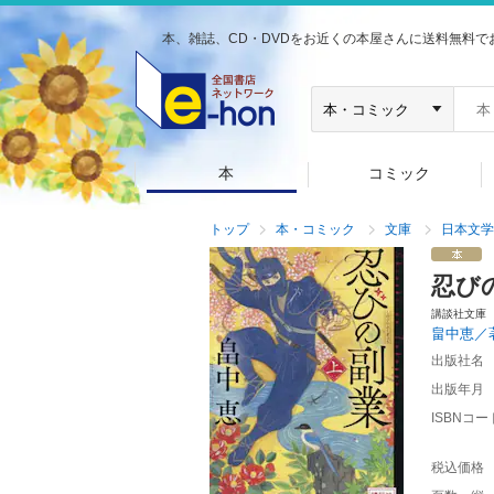
本、雑誌、CD・DVDをお近くの本屋さんに送料無料で
本
コミック
トップ
本・コミック
文庫
日本文学
忍び
講談社文庫
畠中恵／
出版社名
出版年月
ISBNコー
税込価格