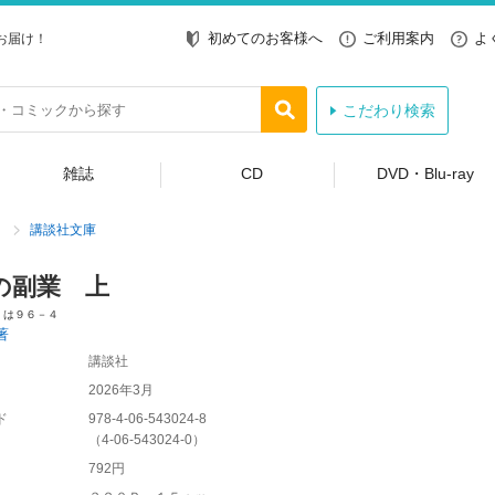
初めてのお客様へ
ご利用案内
よ
お届け！
こだわり検索
雑誌
CD
DVD・Blu-ray
講談社文庫
の副業 上
 は９６－４
著
講談社
2026年3月
ド
978-4-06-543024-8
（
4-06-543024-0
）
792円