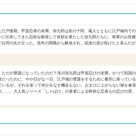
た江戸後期。甲賀忍者の末裔、弥九郎は友の十郎、蔵人とともに江戸城内での
かに伝承してきた忍術を駆使して依頼を果たした弥九郎たちに、将軍のお世継
て白羽の矢が立った。長年の閑職から解放され、栄達の道が拓けたと喜んだが
、ただの警護になっていたのだ？滝川弥九郎は甲賀忍びの末裔。かつて戦国の
者だったのに、今や日がな一日、江戸城の警護をするために番所に座っている
ているが、それを使って何かをなす機会もない。おまけに上がらない禄を傘張
末……。大人気シリーズ「しゃばけ」の著者による軽快な忍者もの忍びの里、