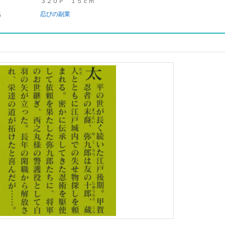
３２０Ｐ １５ｃｍ
名
忍びの副業