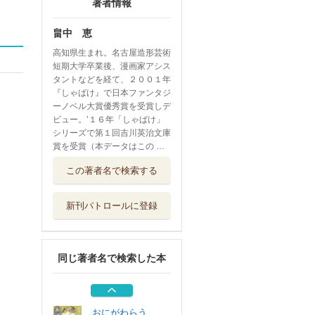
著者情報
畠中 恵
高知県生まれ。名古屋造形芸術
短期大学卒業後、漫画家アシス
タントなどを経て、２００１年
『しゃばけ』で日本ファンタジ
ーノベル大賞優秀賞を受賞しデ
ビュー。’１６年「しゃばけ」
シリーズで第１回吉川英治文庫
賞を受賞（本データはこの …
猫君 〔２〕
この著者名で検索する
集英社
新刊パトロールに登録
忍びの副業 下
講談社
同じ著者名で検索した本
あやかしたち
新潮社
おにがわらう