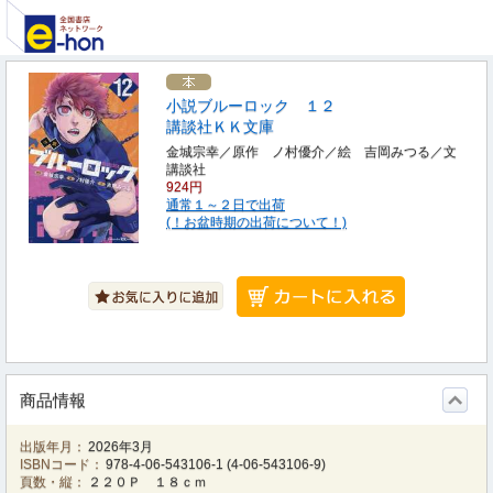
小説ブルーロック １２
講談社ＫＫ文庫
金城宗幸／原作 ノ村優介／絵 吉岡みつる／文
講談社
924円
通常１～２日で出荷
(！お盆時期の出荷について！)
商品情報
出版年月：
2026年3月
ISBNコード：
978-4-06-543106-1
(
4-06-543106-9
)
頁数・縦：
２２０Ｐ １８ｃｍ