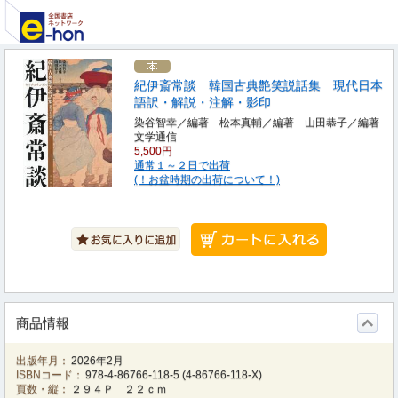
紀伊斎常談 韓国古典艶笑説話集 現代日本
語訳・解説・注解・影印
染谷智幸／編著 松本真輔／編著 山田恭子／編著
文学通信
5,500円
通常１～２日で出荷
(！お盆時期の出荷について！)
商品情報
出版年月：
2026年2月
ISBNコード：
978-4-86766-118-5
(
4-86766-118-X
)
頁数・縦：
２９４Ｐ ２２ｃｍ