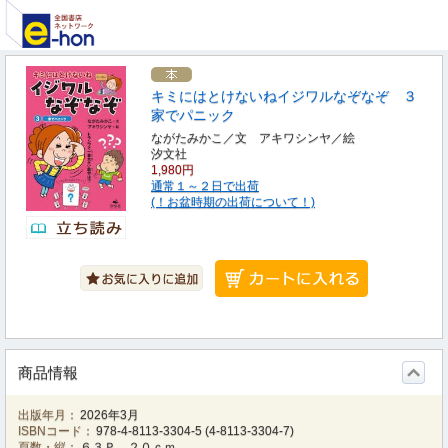
キミにはとけないねイジワルなぞなぞ ３
家でパニック
ながたみかこ／文 アキワシンヤ／絵
汐文社
1,980円
通常１～２日で出荷
(！お盆時期の出荷について！)
商品情報
出版年月：
2026年3月
ISBNコード：
978-4-8113-3304-5
(
4-8113-3304-7
)
頁数・縦：
６３Ｐ ２０ｃｍ