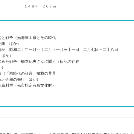
１４８Ｐ ２６ｃｍ
恋と戦争（光海軍工廠とその時代
記帳 ほか）
日記 昭和二十年一月～十二月（一月三十一日、二月七日～二十八日
 ほか）
じめた戦争―橋本紀夫さんに聞く（日記の存在
か）
言（「同時代の証言」掲載の背景
就と会報の発行 ほか）
係資料群（光市指定有形文化財）