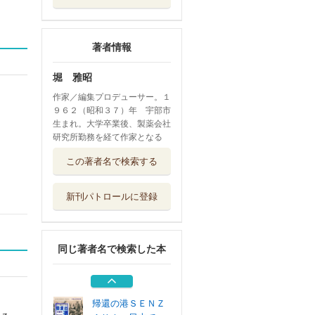
著者情報
堀 雅昭
作家／編集プロデューサー。１
９６２（昭和３７）年 宇部市
生まれ。大学卒業後、製薬会社
研究所勤務を経て作家となる
西瀬戸内海回天巡
この著者名で検索する
礼
ＵＢＥ出版×「...
新刊パトロールに登録
光海軍工廠の日記
岩脇テルの恋...
ＵＢＥ出版
同じ著者名で検索した本
炭鉱と新民謡 南
蛮音頭とその時代
ＵＢＥ出版
帰還の港ＳＥＮＺ