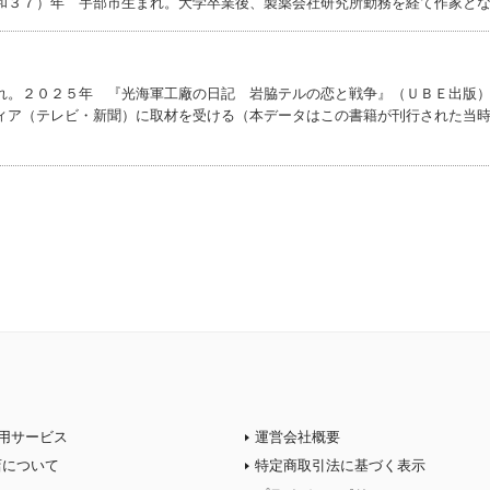
和３７）年 宇部市生まれ。大学卒業後、製薬会社研究所勤務を経て作家と
れ。２０２５年 『光海軍工廠の日記 岩脇テルの恋と戦争』（ＵＢＥ出版
ィア（テレビ・新聞）に取材を受ける（本データはこの書籍が刊行された当
用サービス
運営会社概要
店について
特定商取引法に基づく表示