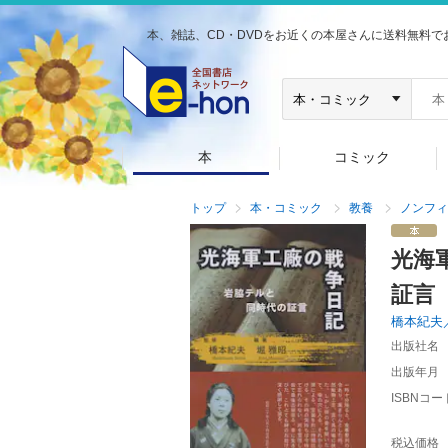
本、雑誌、CD・DVDをお近くの本屋さんに送料無料で
本
コミック
トップ
本・コミック
教養
ノンフィ
光海
証言
橋本紀夫
出版社名
出版年月
ISBNコー
税込価格