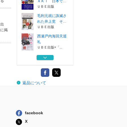
なる
ＡＫＩ 日本で...
ＵＢＥ出版
毛利元就に誅滅さ
れた井上党 そ...
）出
ＵＢＥ出版
時に掲
西瀬戸内海回天巡
礼
ＵＢＥ出版×「...
光海軍工廠の日記
岩脇テルの恋...
ＵＢＥ出版
炭鉱と新民謡 南
返品について
蛮音頭とその時代
ＵＢＥ出版
帰還の港ＳＥＮＺ
ＡＫＩ 日本で...
ＵＢＥ出版
facebook
毛利元就に誅滅さ
X
れた井上党 そ...