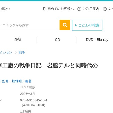
初めてのお客様へ
ご利用案内
よ
お届け！
こだわり検索
雑誌
CD
DVD・Blu-ray
クション
戦争
軍工廠の戦争日記 岩脇テルと同時代の
／監修 堀雅昭／編著
ＵＢＥ出版
2026年3月
ド
978-4-910845-10-4
（
4-910845-10-0
）
1,870円