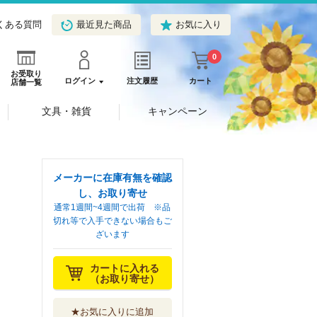
くある質問
最近見た商品
お気に入り
0
お受取り
ログイン
注文履歴
カート
店舗一覧
文具・雑貨
キャンペーン
メーカーに在庫有無を確認
し、お取り寄せ
通常1週間~4週間で出荷 ※品
切れ等で入手できない場合もご
ざいます
カートに入れる
（お取り寄せ）
★お気に入りに追加