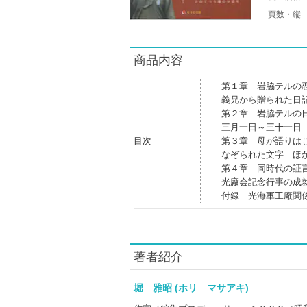
頁数・縦
商品内容
第１章 岩脇テルの
義兄から贈られた日
第２章 岩脇テルの
三月一日～三十一日
目次
第３章 母が語りは
なぞられた文字 ほ
第４章 同時代の証
光廠会記念行事の成
付録 光海軍工廠関
著者紹介
堀 雅昭 (ホリ マサアキ)