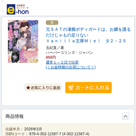
元ＳＡＴの凄腕ボディガードは、お嬢を護る
だけじゃもの足りない
Ｖａｎｉｌｌａ文庫Ｍｉｅｌ タ２－２５
玉紀直／著
ハーパーコリンズ・ジャパン
869円
通常１～２日で出荷
(！お盆時期の出荷について！)
商品情報
出版年月：
2026年3月
ISBNコード：
978-4-302-11587-7
(
4-302-11587-4
)