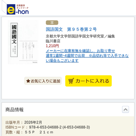
国語国文 第９５巻第２号
京都大学文学部国語学国文学研究室／編集
臨川書店
1,210円
メーカーに在庫有無を確認し、お取り寄せ
通常1週間~4週間で出荷 ※品切れ等で入手できな
い場合もございます
商品情報
出版年月：
2026年2月
ISBNコード：
978-4-653-04688-2
(
4-653-04688-3
)
頁数・縦：
５５Ｐ ２１ｃｍ