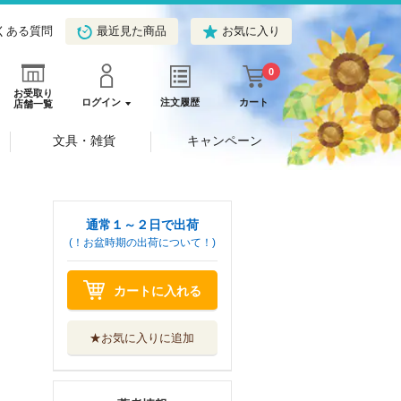
くある質問
最近見た商品
お気に入り
0
お受取り
ログイン
注文履歴
カート
店舗一覧
文具・雑貨
キャンペーン
通常１～２日で出荷
(！お盆時期の出荷について！)
カートに入れる
★お気に入りに追加