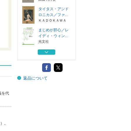
タイタス・アンド
ロニカス／ファ...
ＫＡＤＯＫＡＷＡ
まじめが肝心／レ
イディ・ウィン...
光文社
こうふくなおうじ
幸福の科学出版
冬物語／シンベリ
返品について
ン 新訳
ＫＡＤＯＫＡＷＡ
人間とは人生とは
義を代
オスカー・ワ...
国書刊行会
タイタス・アンド
ロニカス／ファ...
定）。
ＫＡＤＯＫＡＷＡ