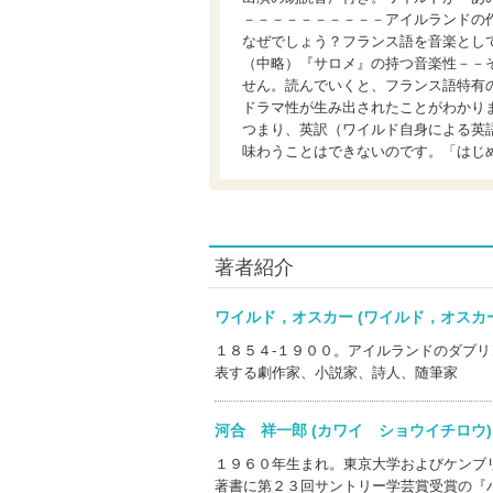
－－－－－－－－－－アイルランドの
なぜでしょう？フランス語を音楽とし
（中略）『サロメ』の持つ音楽性－－
せん。読んでいくと、フランス語特有
ドラマ性が生み出されたことがわかり
つまり、英訳（ワイルド自身による英
味わうことはできないのです。「はじ
著者紹介
ワイルド，オスカー (ワイルド，オス
１８５４‐１９００。アイルランドのダブ
表する劇作家、小説家、詩人、随筆家
河合 祥一郎 (カワイ ショウイチロ
１９６０年生まれ。東京大学およびケンブ
著書に第２３回サントリー学芸賞受賞の『