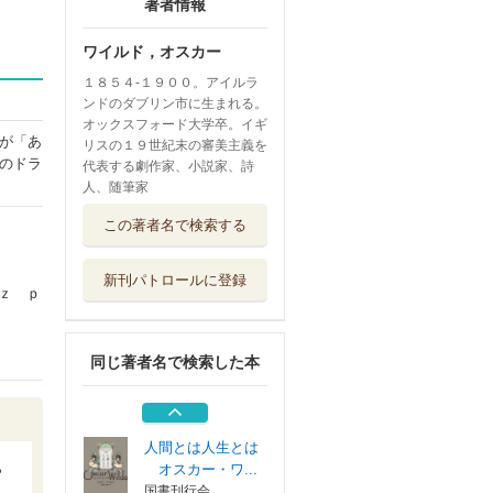
著者情報
ワイルド，オスカー
１８５４‐１９００。アイルラ
ンドのダブリン市に生まれる。
オックスフォード大学卒。イギ
が「あ
リスの１９世紀末の審美主義を
のドラ
代表する劇作家、小説家、詩
人、随筆家
まじめが肝心／レ
この著者名で検索する
イディ・ウィン...
光文社
新刊パトロールに登録
こうふくなおうじ
ｚ ｐ
幸福の科学出版
同じ著者名で検索した本
冬物語／シンベリ
ン 新訳
ＫＡＤＯＫＡＷＡ
人間とは人生とは
ら
オスカー・ワ...
国書刊行会