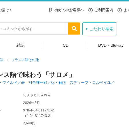
初めてのお客様へ
ご利用案内
よ
お届け！
こだわり検索
雑誌
CD
DVD・Blu-ray
語
フランス語その他
ンス語で味わう「サロメ」
・ワイルド／著 河合祥一郎／訳・解説 スティーブ・コルベイユ／
ＫＡＤＯＫＡＷＡ
2026年3月
ド
978-4-04-811743-2
（
4-04-811743-2
）
2,640円