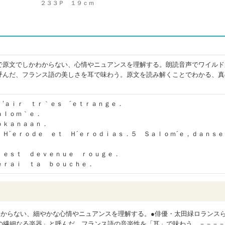
２３３Ｐ １９ｃｍ
で原文でしかわからない、心情やニュアンスを理解する。朗読音声でワイルド
呼んだ、フランス語の美しさを耳で味わう。原文を読み解くことでわかる、真
’ａｉｒ ｔｒ｀ｅｓ ´ｅｔｒａｎｇｅ．
ａｌｏｍ｀ｅ．
ｏｋａｎａａｎ．
Ｈ´ｅｒｏｄｅ ｅｔ Ｈ´ｅｒｏｄｉａｓ．５ Ｓａｌｏｍ´ｅ，ｄａｎｓｅ
 ｅｓｔ ｄｅｖｅｎｕｅ ｒｏｕｇｅ．
ｅｒａｉ ｔａ ｂｏｕｃｈｅ．
わからない、細やかな心情やニュアンスを理解する。●俳優・太田緑ロランス
の繊細なる楽器」と呼んだ、フランス語の音楽性を「耳」で味わう。－－－－