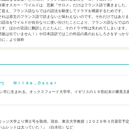
作家オスカー・ワイルドは、悲劇『サロメ』だけはフランス語で書きました。
て捉え、フランス語ならではの語法を駆使してドラマを構築するためです。
それは原文のフランス語で読まないと味わえないのです。それだけではありま
の語法をワイルドが自分なりに使い分けたことにより、フランス語ならではの
ます。ほかの言語に翻訳したとたんに、そのドラマ性は失われてしまいます。
語版は出ていません！）や日本語訳ではこの作品の真のおもしろさをすっかり
めに」より抜粋
カー) Ｗｉｌｄｅ，Ｏｓｃａｒ
リン市に生まれる。オックスフォード大学卒。イギリスの１９世紀末の審美主
ウ)
リッジ大学より博士号を取得。現在、東京大学教授（２０２６年３月退官予
ハムレットは太っていた！』（白水社）など