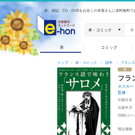
本、雑誌、CD・DVDをお近くの本屋さんに送料無料で
本
コミック
トップ
本・コミック
語学
フランス
フラ
オスカー
監修
出版社名
出版年月
ISBNコー
税込価格