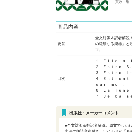
頁数・縦
商品内容
全文対訳＆訳者解説
要旨
の繊細なる楽器」と
マ。
１ Ｅｌｌｅ ａ ｌ
２ Ｅｎｔｒｅ Ｓ
３ Ｅｎｔｒｅ Ｉ
目次
４ Ｅｎｔｒｅｎｔ 
ｏｕｒ ｍｏｉ．
６ Ｌａ ｌｕｎｅ
７ Ｊｅ ｂａｉｓ
出版社・メーカーコメント
●全文対訳＆翻訳者解説。原文でしか
出演の朗読音声付き。ワイルドが「あ