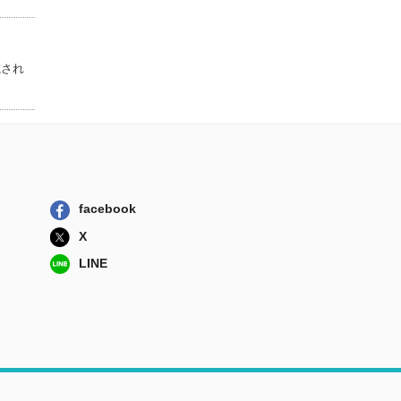
まじめが肝心／レ
イディ・ウィン...
光文社
載され
こうふくなおうじ
幸福の科学出版
冬物語／シンベリ
ン 新訳
ＫＡＤＯＫＡＷＡ
facebook
X
LINE