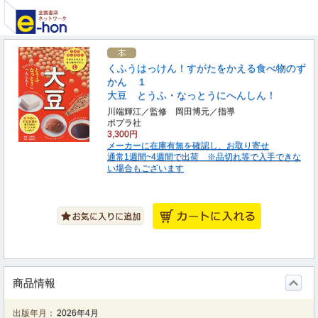
くふうはっけん！すがたをかえる食べ物のず
かん １
大豆 とうふ・なっとうにへんしん！
川端輝江／監修 岡田博元／指導
ポプラ社
3,300円
メーカーに在庫有無を確認し、お取り寄せ
通常1週間~4週間で出荷 ※品切れ等で入手できな
い場合もございます
商品情報
出版年月：
2026年4月