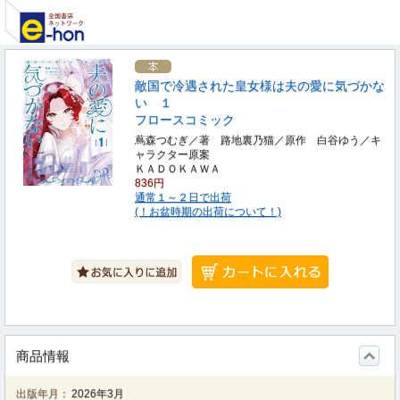
敵国で冷遇された皇女様は夫の愛に気づかな
い １
フロースコミック
蔦森つむぎ／著 路地裏乃猫／原作 白谷ゆう／キ
ャラクター原案
ＫＡＤＯＫＡＷＡ
836円
通常１～２日で出荷
(！お盆時期の出荷について！)
商品情報
出版年月：
2026年3月