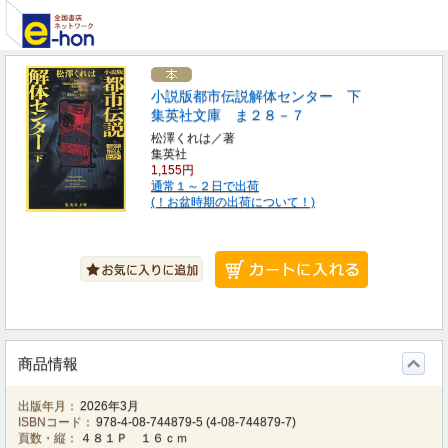
小説版都市伝説解体センター 下
集英社文庫 ま２８－７
松澤くれは／著
集英社
1,155円
通常１～２日で出荷
(！お盆時期の出荷について！)
商品情報
出版年月：
2026年3月
ISBNコード：
978-4-08-744879-5
(
4-08-744879-7
)
頁数・縦：
４８１Ｐ １６ｃｍ