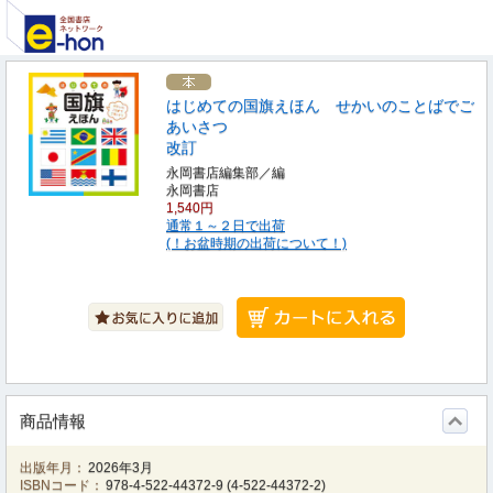
はじめての国旗えほん せかいのことばでご
あいさつ
改訂
永岡書店編集部／編
永岡書店
1,540円
通常１～２日で出荷
(！お盆時期の出荷について！)
商品情報
出版年月：
2026年3月
ISBNコード：
978-4-522-44372-9
(
4-522-44372-2
)