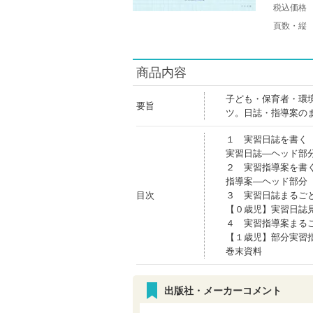
税込価格
頁数・縦
商品内容
子ども・保育者・環
要旨
ツ。日誌・指導案の
１ 実習日誌を書く
実習日誌―ヘッド部
２ 実習指導案を書
指導案―ヘッド部分
目次
３ 実習日誌まるご
【０歳児】実習日誌
４ 実習指導案まる
【１歳児】部分実習
巻末資料
出版社・メーカーコメント