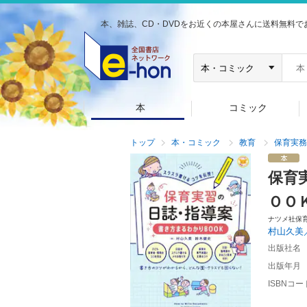
本、雑誌、CD・DVDをお近くの本屋さんに送料無料で
本
コミック
トップ
本・コミック
教育
保育実務
保育
ＯＯ
ナツメ社保
村山久美
出版社名
出版年月
ISBNコー