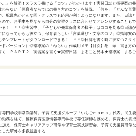
い…」を解消！スラスラ書ける「コツ」がわかります！実習日誌と指導案の書
教わらない「保育者ならではの書き方のコツ」を解説。「何を」「どんな言葉
で、配属先がどんな園・クラスでも応用が利くようになります。また、日誌と
るので、お手本を見ながら自分の実習クラスに合わせてアレンジすることもで
かる！ ＊＊◎実習中、「子どもや先輩保育者の様子」はココを見る◎日誌が
生になってからも役立つ、保育者らしい「言葉選び・文章のコツ」◎指導案の
ちテンプレートがダウンロードできる！ ＊＊◎日誌を書く時に役立つ２タイ
ードバージョン）◎指導案の「ねらい」作成用メモ【目次】巻 頭 書き方の
書く ＰＡＲＴ２ 実習案を書く★実習日誌 まるごと見本★指導案 まるご
育専門学校非常勤講師。子育て支援グループ「いちごｍａｍａ」代表。民生
の勤務を経て、篠原保育医療情報専門学校で専任講師を務める。保育士の養
に加え、保育士キャリアアップ研修や保育士実技講習会、子育て支援員研修
とした研修を多数担当する