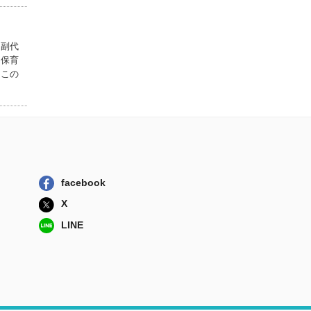
絢爛たるグランド
セーヌ ３０
秋田書店
）副代
、保育
絢爛たるグランド
はこの
セーヌ ２９
秋田書店
自治体の公共交通
政策 自治体の...
公人の友社
リトル☆バレリー
ナ ＳＰ３
facebook
Ｇａｋｋｅｎ
X
LINE