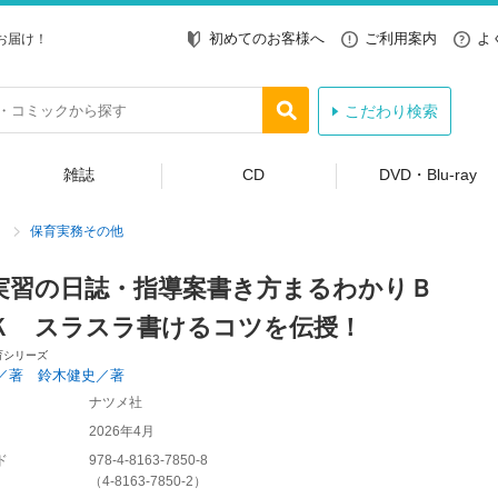
初めてのお客様へ
ご利用案内
よ
お届け！
こだわり検索
雑誌
CD
DVD・Blu-ray
保育実務その他
実習の日誌・指導案書き方まるわかりＢ
Ｋ スラスラ書けるコツを伝授！
育シリーズ
／著 鈴木健史／著
ナツメ社
2026年4月
ド
978-4-8163-7850-8
（
4-8163-7850-2
）