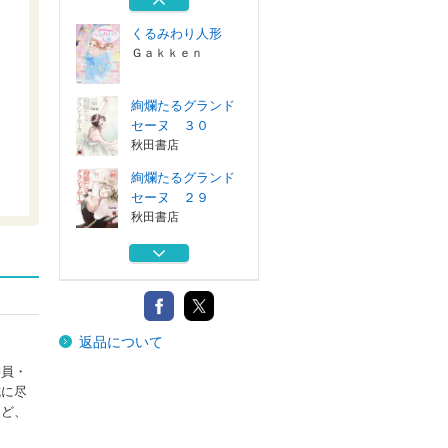
Ｇａｋｋｅｎ
くるみわり人形
Ｇａｋｋｅｎ
絢爛たるグランド
セーヌ ３０
秋田書店
絢爛たるグランド
セーヌ ２９
秋田書店
自治体の公共交通
政策 自治体の...
公人の友社
リトル☆バレリー
返品について
ナ ＳＰ３
Ｇａｋｋｅｎ
委員・
成に尽
くるみわり人形
など、
Ｇａｋｋｅｎ