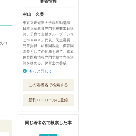
著者情報
村山 久美
東京立正短期大学非常勤講師。
日本児童教育専門学校非常勤講
師。子育て支援グループ「いち
ごｍａｍａ」代表。民生委員・
のコ
児童委員。幼稚園教諭、保育園
園長としての勤務を経て、篠原
保育医療情報専門学校で専任講
師を務める。保育士の養成 …
もっと詳しく
絢爛たるグランド
この著者名で検索する
セーヌ ２９
秋田書店
新刊パトロールに登録
自治体の公共交通
政策 自治体の...
公人の友社
同じ著者名で検索した本
リトル☆バレリー
ナ ＳＰ３