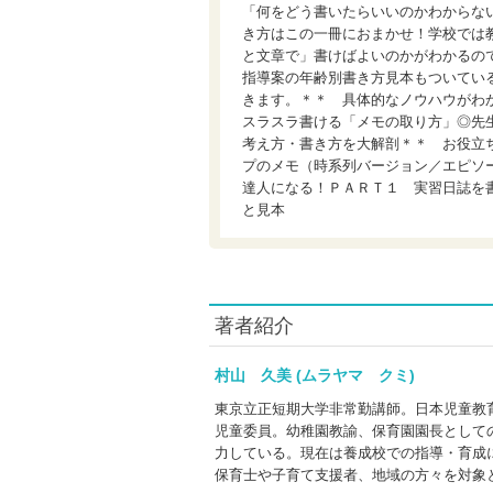
「何をどう書いたらいいのかわからな
き方はこの一冊におまかせ！学校では
と文章で」書けばよいのかがわかるの
指導案の年齢別書き方見本もついてい
きます。＊＊ 具体的なノウハウがわ
スラスラ書ける「メモの取り方」◎先
考え方・書き方を大解剖＊＊ お役立
プのメモ（時系列バージョン／エピソ
達人になる！ＰＡＲＴ１ 実習日誌を
と見本
著者紹介
村山 久美 (ムラヤマ クミ)
東京立正短期大学非常勤講師。日本児童教
児童委員。幼稚園教諭、保育園園長として
力している。現在は養成校での指導・育成
保育士や子育て支援者、地域の方々を対象