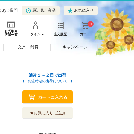
くある質問
最近見た商品
お気に入り
0
お受取り
ログイン
注文履歴
カート
店舗一覧
文具・雑貨
キャンペーン
通常１～２日で出荷
(！お盆時期の出荷について！)
カートに入れる
★お気に入りに追加