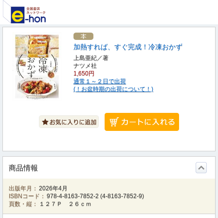
加熱すれば、すぐ完成！冷凍おかず
上島亜紀／著
ナツメ社
1,650円
通常１～２日で出荷
(！お盆時期の出荷について！)
商品情報
出版年月：
2026年4月
ISBNコード：
978-4-8163-7852-2
(
4-8163-7852-9
)
頁数・縦：
１２７Ｐ ２６ｃｍ