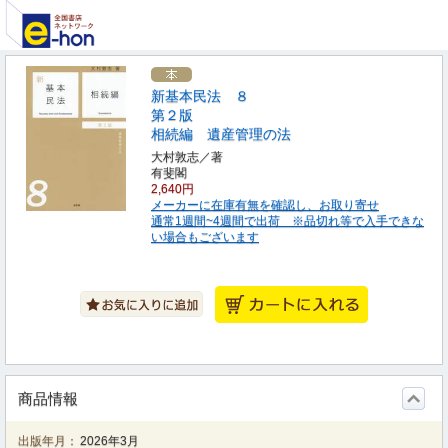
新基本民法 ８
第２版
相続編 遺産管理の法
大村敦志／著
有斐閣
2,640円
メーカーに在庫有無を確認し、お取り寄せ
通常1週間~4週間で出荷 ※品切れ等で入手できな
い場合もございます
商品情報
出版年月：
2026年3月