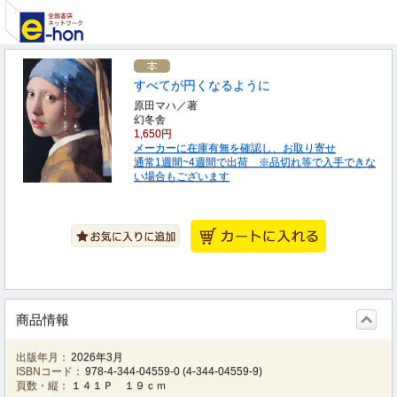
すべてが円くなるように
原田マハ／著
幻冬舎
1,650円
メーカーに在庫有無を確認し、お取り寄せ
通常1週間~4週間で出荷 ※品切れ等で入手できな
い場合もございます
商品情報
出版年月：
2026年3月
ISBNコード：
978-4-344-04559-0
(
4-344-04559-9
)
頁数・縦：
１４１Ｐ １９ｃｍ